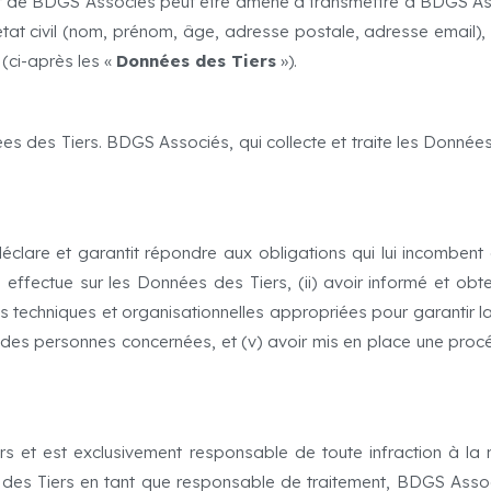
lient de BDGS Associés peut être amené à transmettre à BDGS A
 l’état civil (nom, prénom, âge, adresse postale, adresse email), 
 (ci-après les «
Données des Tiers
»).
es des Tiers. BDGS Associés, qui collecte et traite les Données 
 déclare et garantit répondre aux obligations qui lui incomben
il effectue sur les Données des Tiers, (ii) avoir informé et 
es techniques et organisationnelles appropriées pour garantir la
its des personnes concernées, et (v) avoir mis en place une pr
ers et est exclusivement responsable de toute infraction à l
es Tiers en tant que responsable de traitement, BDGS Associé