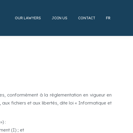
OUR LAWYERS
JOIN US
CONTACT
FR
les, conformément à la réglementation en vigueur en
aux fichiers et aux libertés, dite loi « Informatique et
) :
ent (I) ; et