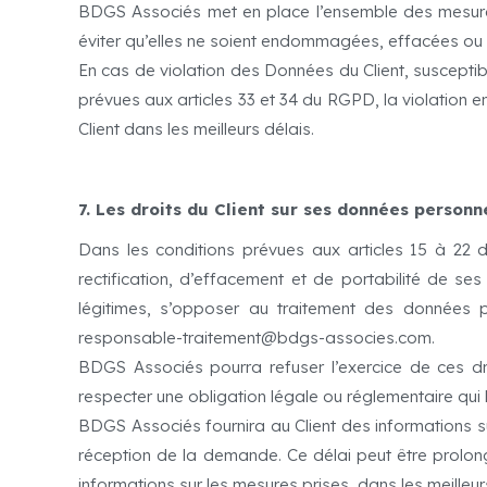
BDGS Associés met en place l’ensemble des mesures t
éviter qu’elles ne soient endommagées, effacées ou t
En cas de violation des Données du Client, susceptibl
prévues aux articles 33 et 34 du RGPD, la violation 
Client dans les meilleurs délais.
7. Les droits du Client sur ses données personn
Dans les conditions prévues aux articles 15 à 22 d
rectification, d’effacement et de portabilité de se
légitimes, s’opposer au traitement des données p
responsable-traitement@bdgs-associes.com.
BDGS Associés pourra refuser l’exercice de ces dr
respecter une obligation légale ou réglementaire qui l
BDGS Associés fournira au Client des informations su
réception de la demande. Ce délai peut être prolo
informations sur les mesures prises, dans les meilleu