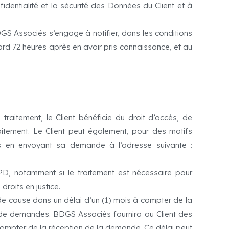
dentialité et la sécurité des Données du Client et à
BDGS Associés s’engage à notifier, dans les conditions
ard 72 heures après en avoir pris connaissance, et au
raitement, le Client bénéficie du droit d’accès, de
raitement. Le Client peut également, pour des motifs
its en envoyant sa demande à l’adresse suivante :
PD, notamment si le traitement est nécessaire pour
droits en justice.
 de cause dans un délai d’un (1) mois à compter de la
 de demandes. BDGS Associés fournira au Client des
à compter de la réception de la demande. Ce délai peut