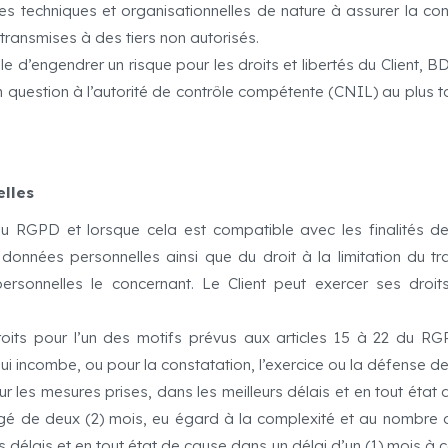
echniques et organisationnelles de nature à assurer la confi
ransmises à des tiers non autorisés.
e d’engendrer un risque pour les droits et libertés du Client, 
en question à l’autorité de contrôle compétente (CNIL) au plus t
elles
u RGPD et lorsque cela est compatible avec les finalités de t
s données personnelles ainsi que du droit à la limitation du t
ersonnelles le concernant. Le Client peut exercer ses dro
oits pour l’un des motifs prévus aux articles 15 à 22 du RG
ui incombe, ou pour la constatation, l’exercice ou la défense de 
r les mesures prises, dans les meilleurs délais et en tout état
ngé de deux (2) mois, eu égard à la complexité et au nombre
rs délais et en tout état de cause dans un délai d’un (1) mois 