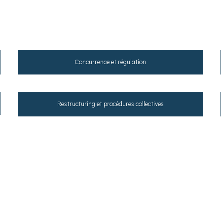
Nos compétences
Concurrence et régulation
Restructuring et procédures collectives
Actualités