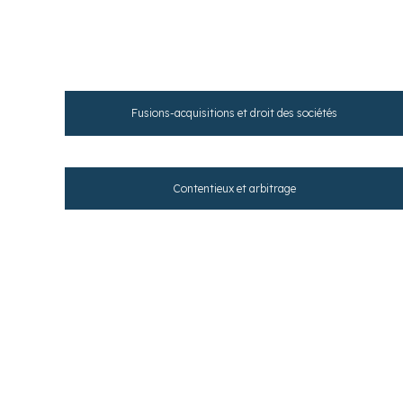
Fusions-acquisitions et droit des sociétés
Contentieux et arbitrage