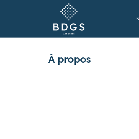
N
À propos
aires français indépendant de premier plan fondé en 2013 par 
Antoine Gosset-Grainville et Jean-Emmanuel Skovron.
s à nous imposer comme un cabinet reconnu par les différents
En savoir +
•