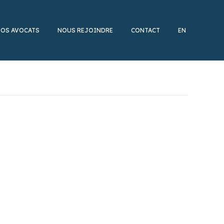
OS AVOCATS
NOUS REJOINDRE
CONTACT
EN
quatre acteurs reconnus du marché français du droit
 acteurs du marché pour conseiller ses clients dans