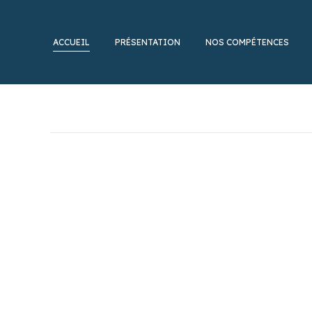
ACCUEIL
PRÉSENTATION
NOS COMPÉTENCES
BDGS Associés AARPI est un cabinet d’avocats d’aff
des affaires : Antoine Bonnasse, Youssef Djehane, 
Depuis la création du Cabinet, nous sommes parvenu
leurs dossiers les plus stratégiques et complexes.