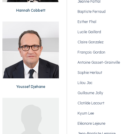
Jeanne Fattal
Hannah Cobbett
Baptiste Ferraud
Esther Fhal
Lucile Gaillard
Claire Gonzalez
François Gordon
Antoine Gosset-Grainville
Sophie Herlaut
Lilou Jac
Youssef Djehane
Guillaume Jolly
Clotilde Lacourt
Kyum Lee
Eléonore Lejeune
Jean-Baptiste Lemaire