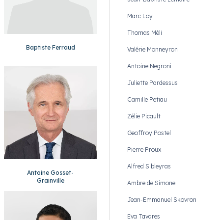
Marc Loy
Thomas Méli
Baptiste Ferraud
Valérie Monneyron
Antoine Negroni
Juliette Pardessus
Camille Petiau
Zélie Picault
Geoffroy Postel
Pierre Proux
Alfred Sibleyras
Antoine Gosset-
Grainville
Ambre de Simone
Jean-Emmanuel Skovron
Eva Tavares